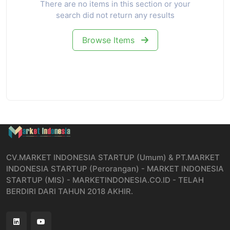
There are no items in this section or your
search did not return any results
Browse Items
CV.MARKET INDONESIA STARTUP (Umum) & PT.MARKET
INDONESIA STARTUP (Perorangan) - MARKET INDONESIA
STARTUP (MIS) - MARKETINDONESIA.CO.ID - TELAH
BERDIRI DARI TAHUN 2018 AKHIR.