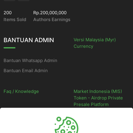
200
Rp.200,000,000
Items Sold
Authors Earnings
BANTUAN ADMIN
Versi Malaysia (Myr)
Currency
Bantuan Whatsapp Admin
Bantuan Email Admin
Faq / Knowledge
Market Indonesia (MIS)
Token - Airdrop Private
Presale Platform
©
2026
Market Indonesia - Situs Web Marketplace Digital Indonesia
Terpercaya - All rights reserved.