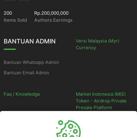
200
Rp.200,000,000
Items Sold
Authors Earnings
BANTUAN ADMIN
Versi Malaysia (Myr)
Currency
Bantuan Whatsapp Admin
Bantuan Email Admin
Faq / Knowledge
Market Indonesia (MIS)
Token - Airdrop Private
Presale Platform
©
2026
Market Indonesia - Situs Web Marketplace Digital Indonesia
Terpercaya - All rights reserved.