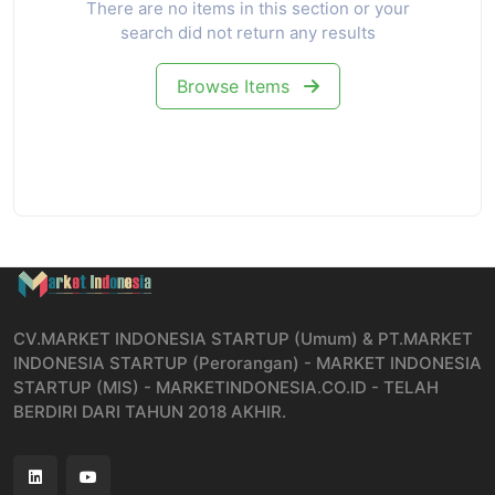
There are no items in this section or your
search did not return any results
Browse Items
CV.MARKET INDONESIA STARTUP (Umum) & PT.MARKET
INDONESIA STARTUP (Perorangan) - MARKET INDONESIA
STARTUP (MIS) - MARKETINDONESIA.CO.ID - TELAH
BERDIRI DARI TAHUN 2018 AKHIR.