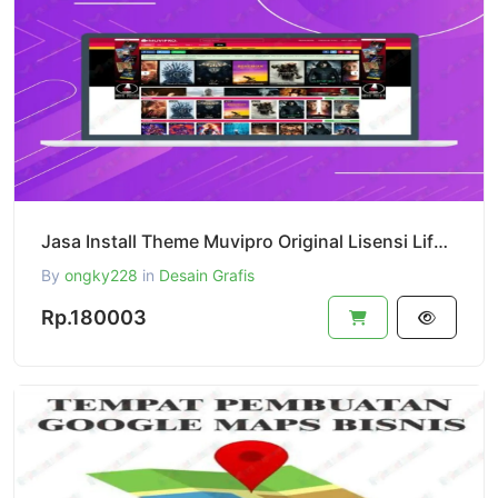
Jasa Install Theme Muvipro Original Lisensi Lifetime
By
ongky228
in
Desain Grafis
Rp.180003