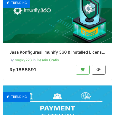
TRENDING
Jasa Konfigurasi Imunify 360 & Installed License Imunufy 360 (Masa Aktif License 1 Tahun)
By
ongky228
in
Desain Grafis
Rp.1888891
TRENDING