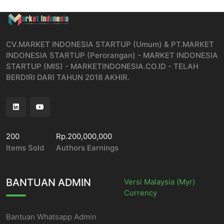
CV.MARKET INDONESIA STARTUP (Umum) & PT.MARKET
INDONESIA STARTUP (Perorangan) - MARKET INDONESIA
STARTUP (MIS) - MARKETINDONESIA.CO.ID - TELAH
BERDIRI DARI TAHUN 2018 AKHIR.
200
Rp.200,000,000
Items Sold
Authors Earnings
BANTUAN ADMIN
Versi Malaysia (Myr)
Currency
Bantuan Whatsapp Admin