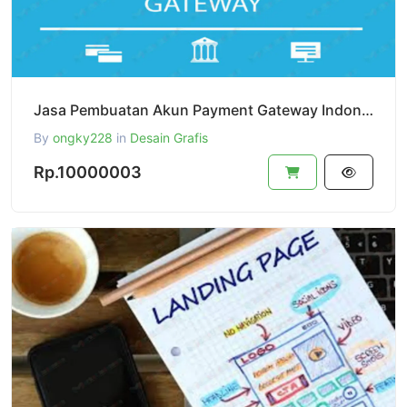
Jasa Pembuatan Akun Payment Gateway Indonesia Seperti Xendit,Midtrans,Ipaymu,Dll - 100% Tanpa Syarat
By
ongky228
in
Desain Grafis
Rp.10000003