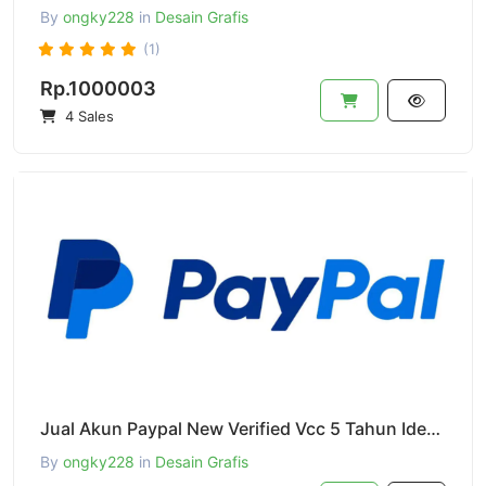
By
ongky228
in
Desain Grafis
(1)
Rp.1000003
4 Sales
Jual Akun Paypal New Verified Vcc 5 Tahun Identitas Teratur
By
ongky228
in
Desain Grafis