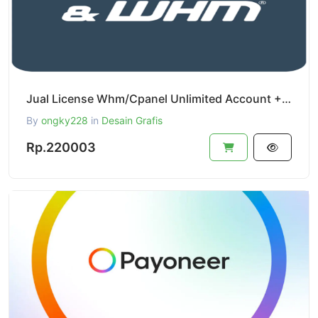
Jual License Whm/Cpanel Unlimited Account + Gratis Softaculous Masa Aktif Perbulan
By
ongky228
in
Desain Grafis
Rp.220003