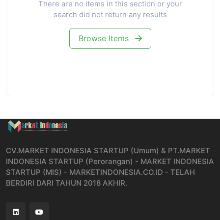
There are no items in this section or your
search did not return any results
Browse Items
CV.MARKET INDONESIA STARTUP (Umum) & PT.MARKET
INDONESIA STARTUP (Perorangan) - MARKET INDONESIA
STARTUP (MIS) - MARKETINDONESIA.CO.ID - TELAH
BERDIRI DARI TAHUN 2018 AKHIR.