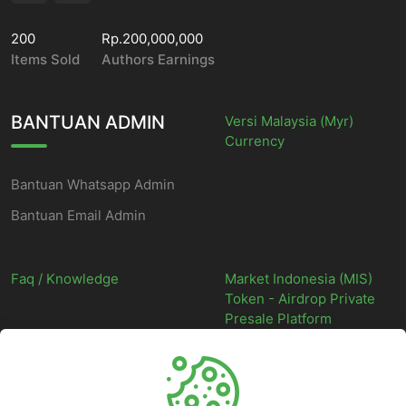
200
Rp.200,000,000
Items Sold
Authors Earnings
BANTUAN ADMIN
Versi Malaysia (Myr)
Currency
Bantuan Whatsapp Admin
Bantuan Email Admin
Faq / Knowledge
Market Indonesia (MIS)
Token - Airdrop Private
Presale Platform
©
2026
Market Indonesia - Situs Web Marketplace Digital Indonesia
Terpercaya - All rights reserved.