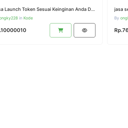
Jasa Launch Token Sesuai Keinginan Anda Di Jaringan BNB & Solana,Sampai Siap Presale
jasa 
ongky228
in
Kode
By
ong
.10000010
Rp.7