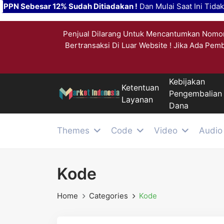
PPN Sebesar 12% Sudah Ditiadakan !
Dan Mulai Saat Ini Tida
Penjual Dilarang Untuk Mencantumkan Nomor
Bertransaksi Di Luar Website ! Jika Ada Pem
Kebijakan
Ketentuan
Pengembalian
Layanan
Dana
Themes
Code
Video
Audio
Kode
Home
Categories
Kode