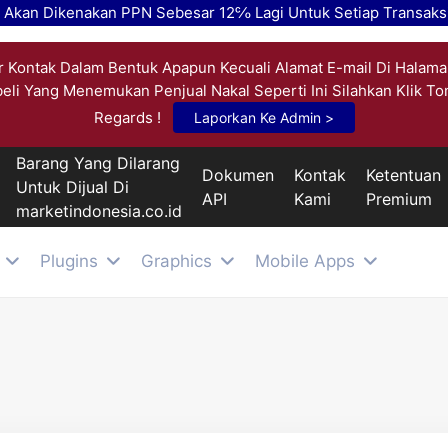
k Akan Dikenakan PPN Sebesar 12℅ Lagi Untuk Setiap Transaksi
 Kontak Dalam Bentuk Apapun Kecuali Alamat E-mail Di Halama
beli Yang Menemukan Penjual Nakal Seperti Ini Silahkan Klik T
Regards !
Laporkan Ke Admin >
Barang Yang Dilarang
Dokumen
Kontak
Ketentuan
Untuk Dijual Di
API
Kami
Premium
marketindonesia.co.id
Plugins
Graphics
Mobile Apps