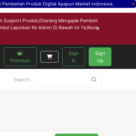
×
 Pembelian Produk Digital Apapun Market Indonesia.
n Support Produk,Dilarang Mengajak Pembeli
ombol Laporkan Ke Admin Di Bawah Ini Ya,Best
Sign
Sign
Premium
In
Up