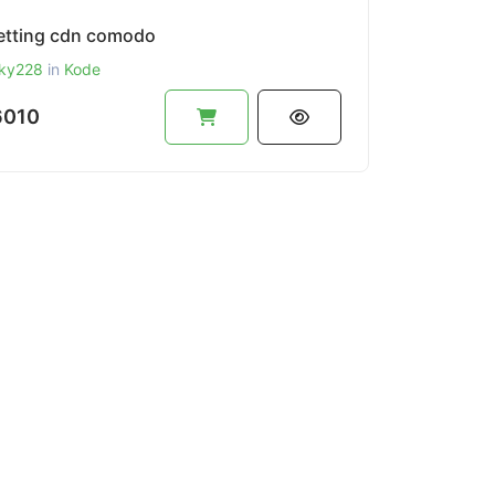
setting cdn comodo
ky228
in
Kode
6010