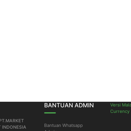
BANTUAN ADMIN
Versi Mal
Currency
 PT.MARKET
Bantuan Whatsapp
T INDONESIA