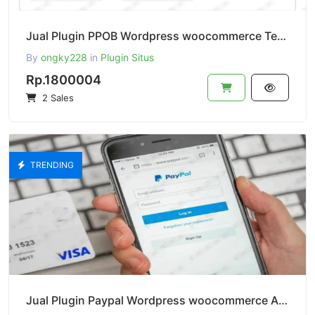
Jual Plugin PPOB Wordpress woocommerce Terkoneksi Api Key H2H Dengan Tripay
By
ongky228
in
Plugin Situs
Rp.1800004
2 Sales
TRENDING
Jual Plugin Paypal Wordpress woocommerce Auto Convert Dari IDR Currency Web Ke USD Paypal Currency