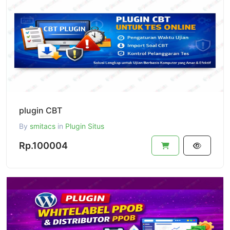
plugin CBT
By
smitacs
in
Plugin Situs
Rp.100004