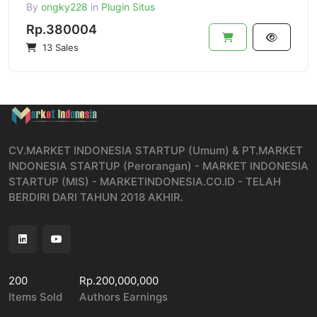
By
ongky228
in
Plugin Situs
Rp.380004
13 Sales
CV.MARKET INDONESIA STARTUP (Umum) & PT.MARKET
INDONESIA STARTUP (Perorangan) - MARKET INDONESIA
STARTUP (MIS) - MARKETINDONESIA.CO.ID - TELAH
BERDIRI DARI TAHUN 2018 AKHIR.
200
Rp.200,000,000
Items Sold
Authors Earnings