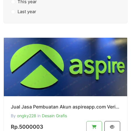
This year
Last year
Jual Jasa Pembuatan Akun aspireapp.com Verified Dan Siap Pakai,Terverifikasi Legaliti Company
By
ongky228
in
Desain Grafis
Rp.5000003