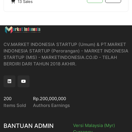
13 Sales
CV.MARKET INDONESIA STARTUP (Umum) & PT.MARKET
INDONESIA STARTUP (Perorangan) - MARKET INDONESIA
STARTUP (MIS) - MARKETINDONESIA.CO.ID - TELAH
BERDIRI DARI TAHUN 2018 AKHIR.
200
Rp.200,000,000
Items Sold
Authors Earnings
BANTUAN ADMIN
Versi Malaysia (Myr)
Currency