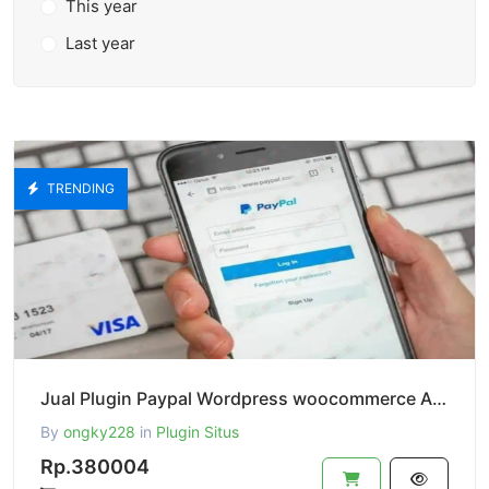
This year
Last year
TRENDING
Jual Plugin Paypal Wordpress woocommerce Auto Convert Dari IDR Currency Web Ke USD Paypal Currency
By
ongky228
in
Plugin Situs
Rp.380004