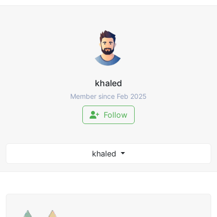
khaled
Member since Feb 2025
Follow
khaled