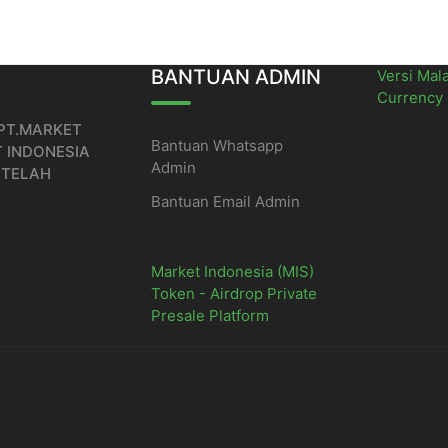
BANTUAN ADMIN
Versi Mal
Currency
 PT.MARKET
Bantuan Whatsapp
T INDONESIA
Admin
 TELAH
Bantuan Email Admin
Market Indonesia (MIS)
Token - Airdrop Private
Presale Platform