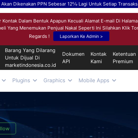
k Akan Dikenakan PPN Sebesar 12℅ Lagi Untuk Setiap Transaksi
 Kontak Dalam Bentuk Apapun Kecuali Alamat E-mail Di Halama
beli Yang Menemukan Penjual Nakal Seperti Ini Silahkan Klik T
Regards !
Laporkan Ke Admin >
Barang Yang Dilarang
Dokumen
Kontak
Ketentuan
Untuk Dijual Di
API
Kami
Premium
marketindonesia.co.id
Plugins
Graphics
Mobile Apps
llow