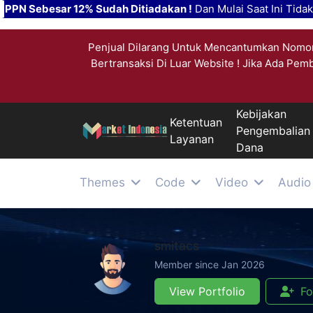
PPN Sebesar 12% Sudah Ditiadakan !
Dan Mulai Saat Ini Tida
Penjual Dilarang Untuk Mencantumkan Nomor
Bertransaksi Di Luar Website ! Jika Ada Pem
Kebijakan
Ketentuan
Pengembalian
Layanan
Dana
Themes
Code
Video
Audio
smitacs
Member since Jan 2026
View Portfolio
Fo