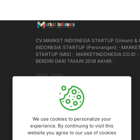
CV.MARKET INDONESIA STARTUP (Umum) &
INDONESIA STARTUP (Perorangan) - MARKE
STARTUP (MIS) - MARKETINDONESIA.CO.ID -
BERDIRI DARI TAHUN 2018 AKHIR.
200
Rp.200,000,000
Items Sold
Authors Earnings
We use cookies to personalize your
experience. By continuing to visit this
website you agree to our use of cookies