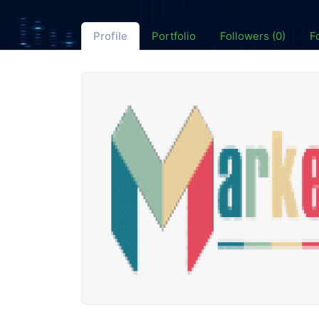
Profile
Portfolio
Followers (0)
F