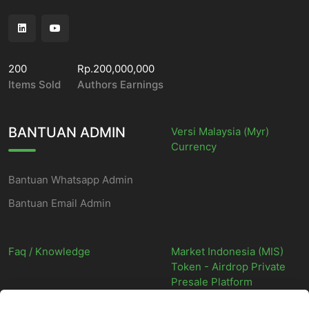
200
Rp.200,000,000
Items Sold
Authors Earnings
BANTUAN ADMIN
Versi Malaysia (Myr)
Currency
Bantuan Whatsapp Admin
Bantuan Email Admin
Faq / Knowledge
Market Indonesia (MIS)
Token - Airdrop Private
Presale Platform
©
2026
Market Indonesia - Situs Web Marketplace Digital Indonesia