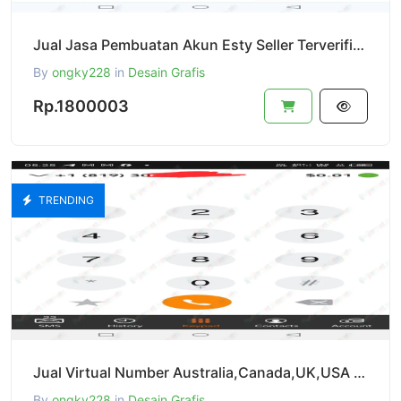
Jual Jasa Pembuatan Akun Esty Seller Terverifikasi Foto Indentitas+Selfie Full Siap Pakai
By
ongky228
in
Desain Grafis
Rp.1800003
TRENDING
Jual Virtual Number Australia,Canada,UK,USA Full Akses Login Bisa Perpanjang Bulanan
By
ongky228
in
Desain Grafis