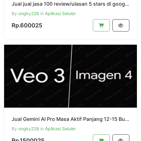
Jual jual jasa 100 review/ulasan 5 stars di google play store
By
ongky228
in
Aplikasi Seluler
Rp.600025
Jual Gemini AI Pro Masa Aktif Panjang 12-15 Bulan Private Pake Email Agan Sendiri Bukan Shared Ya
By
ongky228
in
Aplikasi Seluler
Rp.1500025