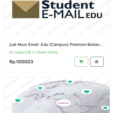
jual Akun Email .Edu (Campus) Premium Bukan Dari @my.smccd.edu Premium Akun Support Email .me + Doma
By
ongky228
in
Desain Grafis
Rp.100003