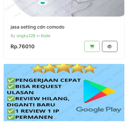
jasa setting cdn comodo
By
ongky228
in
Kode
Rp.76010