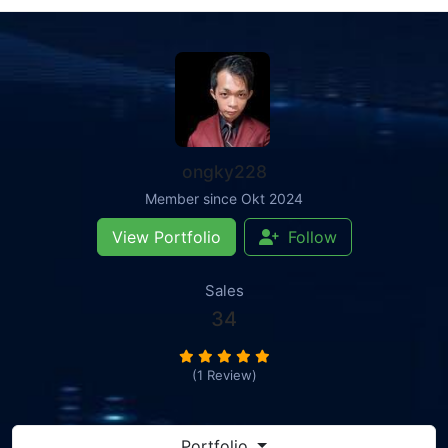
ongky228
Member since Okt 2024
View Portfolio
Follow
Sales
34
(1 Review)
Portfolio