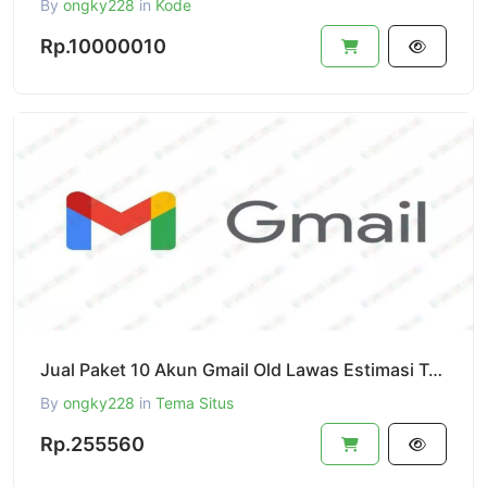
By
ongky228
in
Kode
Rp.10000010
Jual Paket 10 Akun Gmail Old Lawas Estimasi Tahun 2018-2021
By
ongky228
in
Tema Situs
Rp.255560