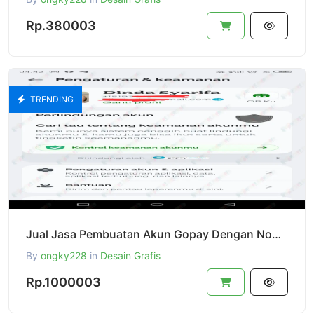
Rp.380003
TRENDING
Jual Jasa Pembuatan Akun Gopay Dengan Nomor Kanada Dan USA +1 With New Email
By
ongky228
in
Desain Grafis
Rp.1000003