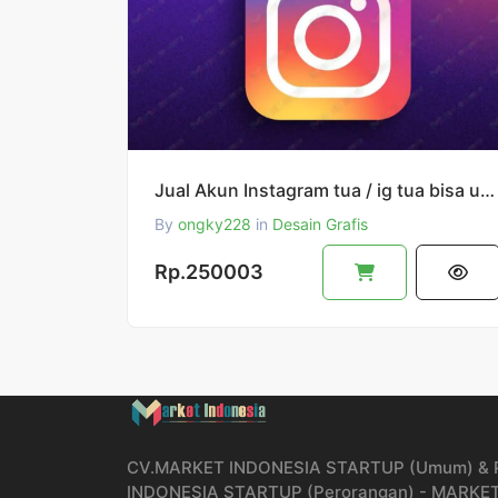
Jual Akun Instagram tua / ig tua bisa untuk iklan ig ads
By
ongky228
in
Desain Grafis
Rp.250003
CV.MARKET INDONESIA STARTUP (Umum) &
INDONESIA STARTUP (Perorangan) - MARKE