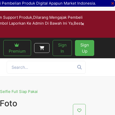
×
 Pembelian Produk Digital Apapun Market Indonesia.
n Support Produk,Dilarang Mengajak Pembeli
ombol Laporkan Ke Admin Di Bawah Ini Ya,Best
Sign
Sign
Premium
In
Up
elfie Full Siap Pakai
 Foto