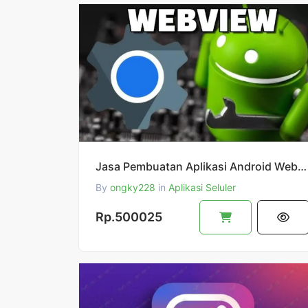
Jasa Pembuatan Aplikasi Android Webview Untuk Situs Web White Niche Versi Murah (Low Price)
By
ongky228
in
Aplikasi Seluler
Rp.500025