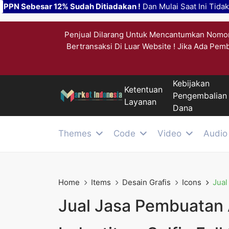
PPN Sebesar 12% Sudah Ditiadakan !
Dan Mulai Saat Ini Tida
Penjual Dilarang Untuk Mencantumkan Nomor
Bertransaksi Di Luar Website ! Jika Ada Pem
Kebijakan
Ketentuan
Pengembalian
Layanan
Dana
Themes
Code
Video
Audio
Home
Items
Desain Grafis
Icons
Jual
Jual Jasa Pembuatan A