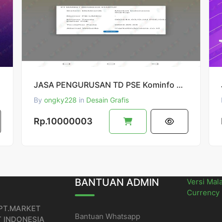
JASA PENGURUSAN TD PSE Kominfo DOMESTIK
By
ongky228
in
Desain Grafis
Rp.10000003
BANTUAN ADMIN
Versi Mal
Currency
 PT.MARKET
Bantuan Whatsapp
T INDONESIA