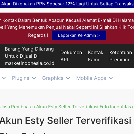
k Akan Dikenakan PPN Sebesar 12℅ Lagi Untuk Setiap Transaksi
 Kontak Dalam Bentuk Apapun Kecuali Alamat E-mail Di Halama
beli Yang Menemukan Penjual Nakal Seperti Ini Silahkan Klik T
Regards !
Laporkan Ke Admin >
Barang Yang Dilarang
Dokumen
Kontak
Ketentuan
Untuk Dijual Di
API
Kami
Premium
marketindonesia.co.id
Plugins
Graphics
Mobile Apps
 Jasa Pembuatan Akun Esty Seller Terverifikasi Foto Indentitas+S
kun Esty Seller Terverifikasi