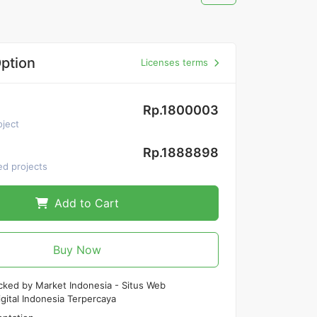
ption
Licenses terms
Rp.1800003
oject
Rp.1888898
ed projects
Add to Cart
Buy Now
cked by Market Indonesia - Situs Web
gital Indonesia Terpercaya