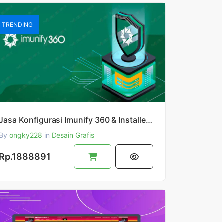
TRENDING
Jasa Konfigurasi Imunify 360 & Installed License Imunufy 360 (Masa Aktif License 1 Tahun)
By
ongky228
in
Desain Grafis
Rp.1888891