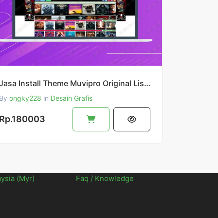
Jasa Install Theme Muvipro Original Lisensi Lifetime
By
ongky228
in
Desain Grafis
Rp.180003
aysia (Myr)
Faq / Knowledge