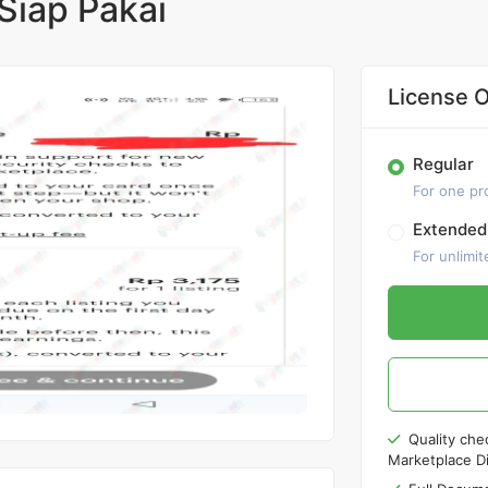
 Siap Pakai
License O
Regular
For one pr
Extended
For unlimit
Quality che
Marketplace Di