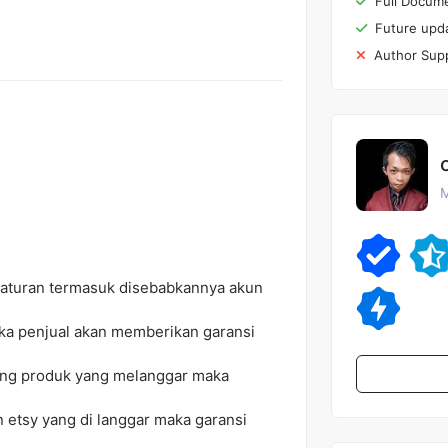
Full Docume
Future upd
Author Sup
M
ngaturan termasuk disebabkannya akun
aka penjual akan memberikan garansi
sting produk yang melanggar maka
 etsy yang di langgar maka garansi