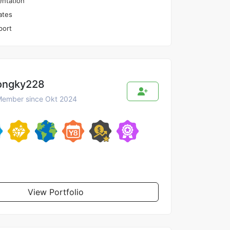
ntation
ates
port
ongky228
ember since Okt 2024
View Portfolio